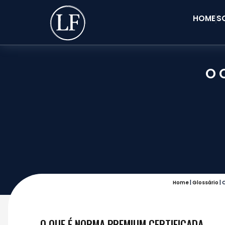
HOME
S
O 
Home
|
Glossário
|
O
O QUE É NORMA PREMIUM CERTIFICADA