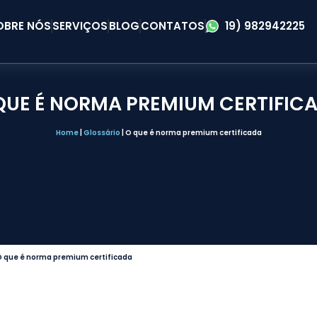
OBRE NÓS
SERVIÇOS
BLOG
CONTATOS
19) 982942225
QUE É NORMA PREMIUM CERTIFIC
Home
|
Glossário
|
O que é norma premium certificada
 que é norma premium certificada