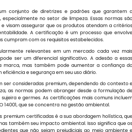
um conjunto de diretrizes e padrões que garantem 
s, especialmente no setor de limpeza. Essas normas sã
 e visam assegurar que os produtos atendam a critério
ntabilidade. A certificação é um processo que envolv
sas cumpram com os requisitos estabelecidos.
cularmente relevantes em um mercado cada vez mai
ode ser um diferencial significativo. A adesão a essa
a marca, mas também pode aumentar a confiança d
eficiência e segurança em seu uso diário.
em ser consideradas premium, dependendo do contexto 
peza, as normas podem abranger desde a formulação d
sujeira e germes. As certificações mais comuns inclue
ISO 14001, que se concentra na gestão ambiental.
s premium certificadas é a sua abordagem holística, qu
mas também seu impacto ambiental. Isso significa que o
dientes que não sejam prejudiciais ao meio ambiente 