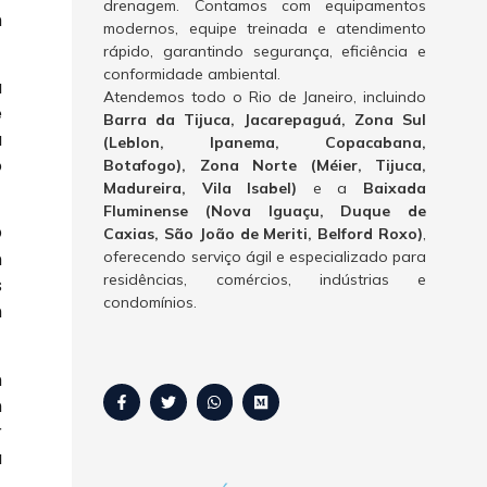
drenagem. Contamos com equipamentos
m
modernos, equipe treinada e atendimento
rápido, garantindo segurança, eficiência e
conformidade ambiental.
a
Atendemos todo o Rio de Janeiro, incluindo
e
Barra da Tijuca, Jacarepaguá, Zona Sul
a
(Leblon, Ipanema, Copacabana,
o
Botafogo), Zona Norte (Méier, Tijuca,
Madureira, Vila Isabel)
e a
Baixada
Fluminense (Nova Iguaçu, Duque de
O
Caxias, São João de Meriti, Belford Roxo)
,
oferecendo serviço ágil e especializado para
m
residências, comércios, indústrias e
s
condomínios.
m
m
m
r
a