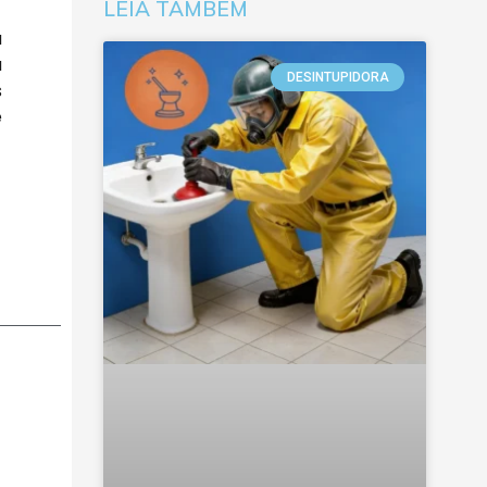
LEIA TAMBÉM
a
a
DESINTUPIDORA
s
e