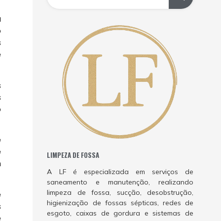
a
o
s
e
s
s
o
e
e
LIMPEZA DE FOSSA
m
A LF é especializada em serviços de
saneamento e manutenção, realizando
limpeza de fossa, sucção, desobstrução,
e
higienização de fossas sépticas, redes de
s
esgoto, caixas de gordura e sistemas de
e