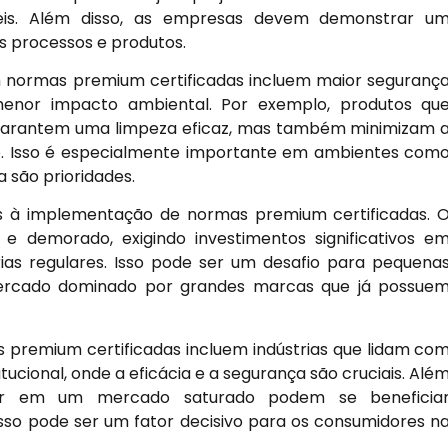
veis. Além disso, as empresas devem demonstrar u
 processos e produtos.
m normas premium certificadas incluem maior seguranç
menor impacto ambiental. Por exemplo, produtos qu
 garantem uma limpeza eficaz, mas também minimizam 
te. Isso é especialmente importante em ambientes com
a são prioridades.
das à implementação de normas premium certificadas. 
e demorado, exigindo investimentos significativos e
ias regulares. Isso pode ser um desafio para pequena
rcado dominado por grandes marcas que já possue
s premium certificadas incluem indústrias que lidam co
tucional, onde a eficácia e a segurança são cruciais. Alé
ar em um mercado saturado podem se beneficia
so pode ser um fator decisivo para os consumidores n