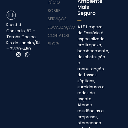
Ambiente
INÍCIO
Mais
SOBRE
Seguro
SERVIÇOS
Rua J. J.
A LF Limpeza
LOCALIZAÇÃO
Conserto, 52 –
de Fossário é
CONTATOS
Tomás Coelho,
especializada
Rio de Janeiro/RJ
BLOG
em limpeza,
– 21370-450
bombeamento,
desobstrução
e
manutenção
de fossas
sépticas,
sumidouros e
redes de
esgoto.
Atende
residências e
empresas,
oferecendo