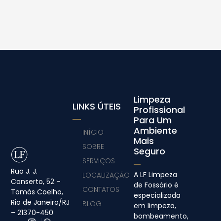
Limpeza
LINKS ÚTEIS
Profissional
Para Um
Ambiente
INÍCIO
Mais
SOBRE
Seguro
SERVIÇOS
Rua J. J.
A LF Limpeza
LOCALIZAÇÃO
Conserto, 52 –
de Fossário é
CONTATOS
Tomás Coelho,
especializada
Rio de Janeiro/RJ
BLOG
em limpeza,
– 21370-450
bombeamento,