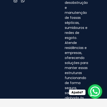
desobstrução
e
manutenção
de fossas
sépticas,
sumidouros e
redes de
esgoto.
Atende
residências e
empresas,
oferecendo
soluções para
manter essas
estruturas
funcionando
de forma
segura,
Ajuda?
sanitária e
alinhada às
normas