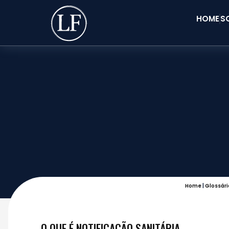
HOME
S
Home
|
Glossári
O QUE É NOTIFICAÇÃO SANITÁRIA