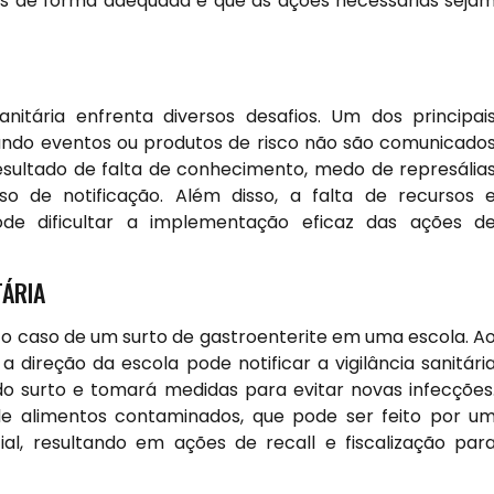
as de forma adequada e que as ações necessárias seja
nitária enfrenta diversos desafios. Um dos principai
uando eventos ou produtos de risco não são comunicado
esultado de falta de conhecimento, medo de represália
de notificação. Além disso, a falta de recursos 
pode dificultar a implementação eficaz das ações d
TÁRIA
é o caso de um surto de gastroenterite em uma escola. A
 direção da escola pode notificar a vigilância sanitári
m do surto e tomará medidas para evitar novas infecções
de alimentos contaminados, que pode ser feito por u
l, resultando em ações de recall e fiscalização par