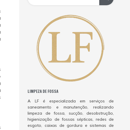
s
a
a
a
a
s
e
a
a
LIMPEZA DE FOSSA
s
A LF é especializada em serviços de
saneamento e manutenção, realizando
limpeza de fossa, sucção, desobstrução,
higienização de fossas sépticas, redes de
esgoto, caixas de gordura e sistemas de
s