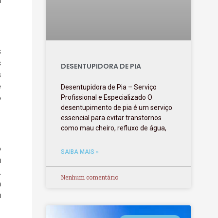
m
s
s
DESENTUPIDORA DE PIA
s
e
Desentupidora de Pia – Serviço
e
Profissional e Especializado O
desentupimento de pia é um serviço
essencial para evitar transtornos
como mau cheiro, refluxo de água,
o
SAIBA MAIS »
a
.
Nenhum comentário
m
a