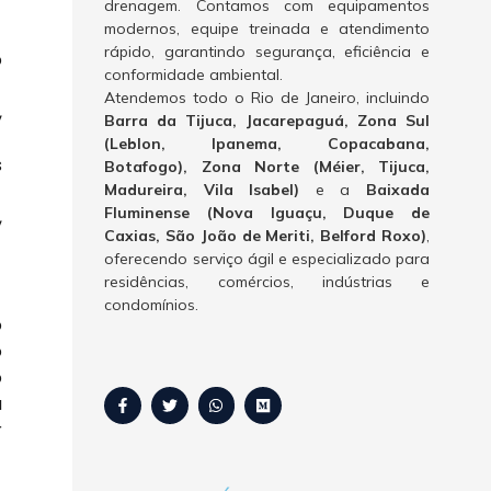
drenagem. Contamos com equipamentos
modernos, equipe treinada e atendimento
rápido, garantindo segurança, eficiência e
o
conformidade ambiental.
Atendemos todo o Rio de Janeiro, incluindo
,
Barra da Tijuca, Jacarepaguá, Zona Sul
(Leblon, Ipanema, Copacabana,
s
Botafogo), Zona Norte (Méier, Tijuca,
Madureira, Vila Isabel)
e a
Baixada
Fluminense (Nova Iguaçu, Duque de
,
Caxias, São João de Meriti, Belford Roxo)
,
oferecendo serviço ágil e especializado para
residências, comércios, indústrias e
condomínios.
o
o
o
a
r