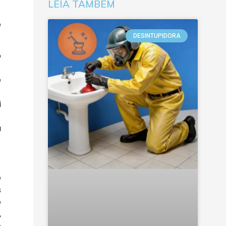
LEIA TAMBÉM
e
DESINTUPIDORA
o
e
i
a
e
s
e
,