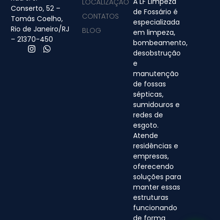
A LF Limpeza
LOCALIZAÇÃO
Conserto, 52 –
de Fossário é
CONTATOS
Tomás Coelho,
especializada
Rio de Janeiro/RJ
BLOG
em limpeza,
– 21370-450
bombeamento,
desobstrução
e
manutenção
de fossas
sépticas,
sumidouros e
redes de
esgoto.
Atende
residências e
empresas,
oferecendo
soluções para
manter essas
estruturas
funcionando
de forma