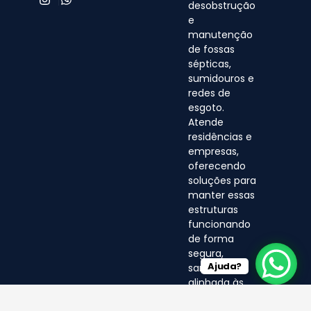
desobstrução
e
manutenção
de fossas
sépticas,
sumidouros e
redes de
esgoto.
Atende
residências e
empresas,
oferecendo
soluções para
manter essas
estruturas
funcionando
de forma
segura,
Ajuda?
sanitária e
alinhada às
normas