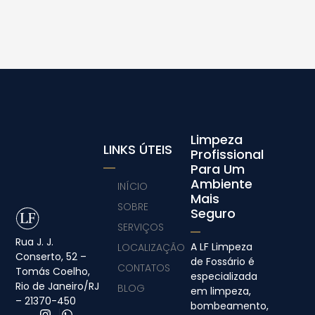
Limpeza
LINKS ÚTEIS
Profissional
Para Um
Ambiente
INÍCIO
Mais
SOBRE
Seguro
SERVIÇOS
Rua J. J.
A LF Limpeza
LOCALIZAÇÃO
Conserto, 52 –
de Fossário é
CONTATOS
Tomás Coelho,
especializada
Rio de Janeiro/RJ
BLOG
em limpeza,
– 21370-450
bombeamento,