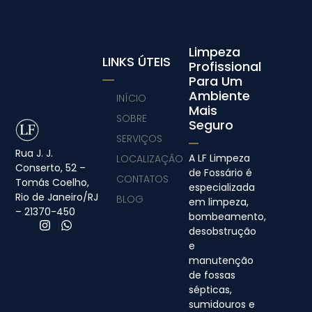
Limpeza
LINKS ÚTEIS
Profissional
Para Um
Ambiente
INÍCIO
Mais
SOBRE
Seguro
SERVIÇOS
Rua J. J.
A LF Limpeza
LOCALIZAÇÃO
Conserto, 52 –
de Fossário é
CONTATOS
Tomás Coelho,
especializada
Rio de Janeiro/RJ
BLOG
em limpeza,
– 21370-450
bombeamento,
desobstrução
e
manutenção
de fossas
sépticas,
sumidouros e