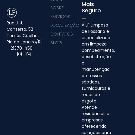
Mais
SOBRE
Seguro
SERVIÇOS
Rua J. J.
A LF Limpeza
LOCALIZAÇÃO
Conserto, 52 –
de Fossário é
CONTATOS
Tomás Coelho,
especializada
Rio de Janeiro/RJ
BLOG
em limpeza,
– 21370-450
bombeamento,
desobstrução
e
manutenção
de fossas
sépticas,
sumidouros e
redes de
esgoto.
Atende
residências e
empresas,
oferecendo
soluções para