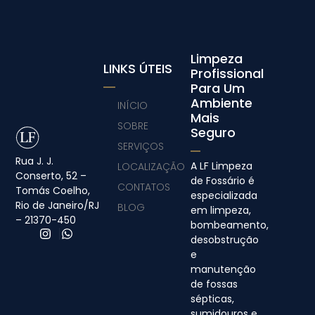
Limpeza
LINKS ÚTEIS
Profissional
Para Um
Ambiente
INÍCIO
Mais
SOBRE
Seguro
SERVIÇOS
Rua J. J.
A LF Limpeza
LOCALIZAÇÃO
Conserto, 52 –
de Fossário é
CONTATOS
Tomás Coelho,
especializada
Rio de Janeiro/RJ
BLOG
em limpeza,
– 21370-450
bombeamento,
desobstrução
e
manutenção
de fossas
sépticas,
sumidouros e