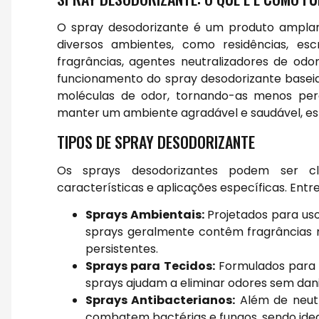
O spray desodorizante é um produto amplame
diversos ambientes, como residências, escr
fragrâncias, agentes neutralizadores de odor
funcionamento do spray desodorizante baseia
moléculas de odor, tornando-as menos perc
manter um ambiente agradável e saudável, es
TIPOS DE SPRAY DESODORIZANTE
Os sprays desodorizantes podem ser cl
características e aplicações específicas. Entre
Sprays Ambientais:
Projetados para us
sprays geralmente contêm fragrâncias m
persistentes.
Sprays para Tecidos:
Formulados para s
sprays ajudam a eliminar odores sem danif
Sprays Antibacterianos:
Além de neutr
combatem bactérias e fungos, sendo idea