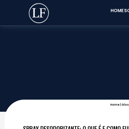
HOME
S
Home
|
Glos
SPRAY DESODORIZANTE: O QUE É E COMO F