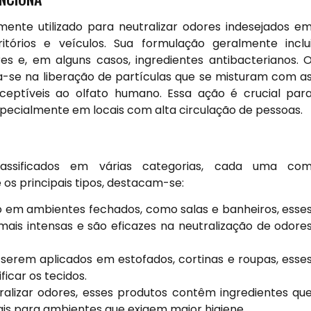
nte utilizado para neutralizar odores indesejados e
itórios e veículos. Sua formulação geralmente inclu
es e, em alguns casos, ingredientes antibacterianos. 
-se na liberação de partículas que se misturam com a
eptíveis ao olfato humano. Essa ação é crucial par
pecialmente em locais com alta circulação de pessoas.
assificados em várias categorias, cada uma co
 os principais tipos, destacam-se:
o em ambientes fechados, como salas e banheiros, esse
ais intensas e são eficazes na neutralização de odore
erem aplicados em estofados, cortinas e roupas, esse
icar os tecidos.
alizar odores, esses produtos contêm ingredientes qu
is para ambientes que exigem maior higiene.