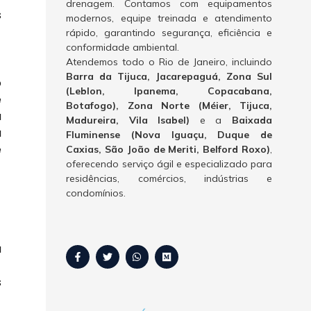
drenagem. Contamos com equipamentos
s
modernos, equipe treinada e atendimento
rápido, garantindo segurança, eficiência e
conformidade ambiental.
Atendemos todo o Rio de Janeiro, incluindo
Barra da Tijuca, Jacarepaguá, Zona Sul
o
(Leblon, Ipanema, Copacabana,
e
Botafogo), Zona Norte (Méier, Tijuca,
a
Madureira, Vila Isabel)
e a
Baixada
a
Fluminense (Nova Iguaçu, Duque de
e
Caxias, São João de Meriti, Belford Roxo)
,
oferecendo serviço ágil e especializado para
residências, comércios, indústrias e
condomínios.
a
s