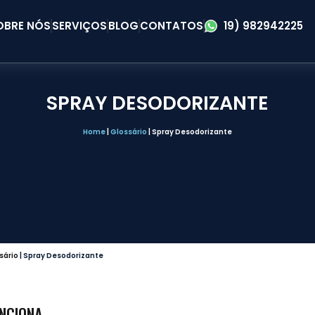
OBRE NÓS
SERVIÇOS
BLOG
CONTATOS
19) 982942225
SPRAY DESODORIZANTE
Home
|
Glossário
|
Spray Desodorizante
sário
|
Spray Desodorizante
UNCIONA