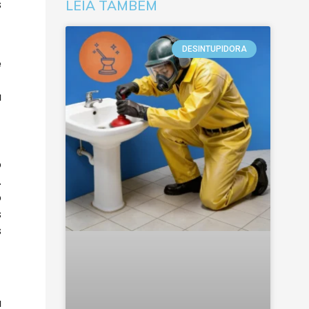
s
LEIA TAMBÉM
DESINTUPIDORA
e
a
o
.
o
s
s
a