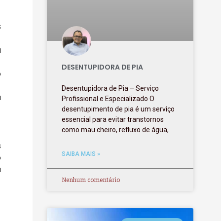
s
a
DESENTUPIDORA DE PIA
o
Desentupidora de Pia – Serviço
a
Profissional e Especializado O
desentupimento de pia é um serviço
essencial para evitar transtornos
como mau cheiro, refluxo de água,
s
SAIBA MAIS »
o
a
Nenhum comentário