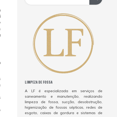
m
i
O
s
a
m
s
LIMPEZA DE FOSSA
s
A LF é especializada em serviços de
saneamento e manutenção, realizando
s
limpeza de fossa, sucção, desobstrução,
higienização de fossas sépticas, redes de
e
esgoto, caixas de gordura e sistemas de