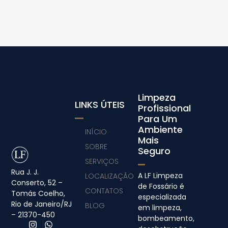
Limpeza
LINKS ÚTEIS
Profissional
Para Um
Ambiente
INÍCIO
Mais
SOBRE
Seguro
SERVIÇOS
Rua J. J.
A LF Limpeza
LOCALIZAÇÃO
Conserto, 52 –
de Fossário é
CONTATOS
Tomás Coelho,
especializada
Rio de Janeiro/RJ
BLOG
em limpeza,
– 21370-450
bombeamento,