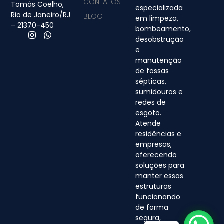
CONTATOS
Tomás Coelho,
especializada
Rio de Janeiro/RJ
BLOG
em limpeza,
– 21370-450
bombeamento,
desobstrução
e
manutenção
de fossas
sépticas,
sumidouros e
redes de
esgoto.
Atende
residências e
empresas,
oferecendo
soluções para
manter essas
estruturas
funcionando
de forma
segura,