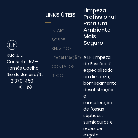
Limpeza
LINKS ÚTEIS
Profissional
Para Um
Ambiente
INÍCIO
Mais
SOBRE
Seguro
SERVIÇOS
Rua J. J.
A LF Limpeza
LOCALIZAÇÃO
Conserto, 52 –
de Fossário é
CONTATOS
Tomás Coelho,
especializada
Rio de Janeiro/RJ
BLOG
em limpeza,
– 21370-450
bombeamento,
desobstrução
e
manutenção
de fossas
sépticas,
sumidouros e
redes de
esgoto.