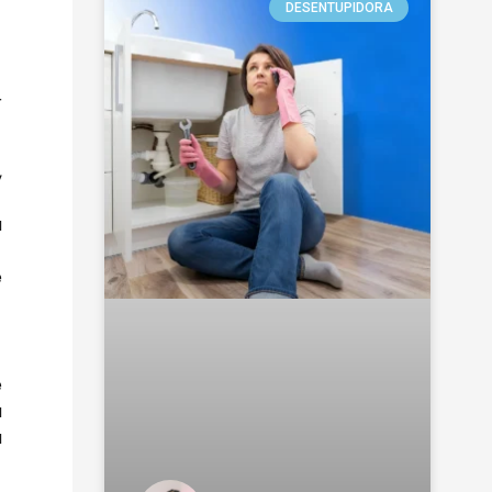
DESENTUPIDORA
r
,
a
e
e
a
a