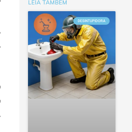
a
LEIA TAMBÉM
DESINTUPIDORA
o
o
a
a
,