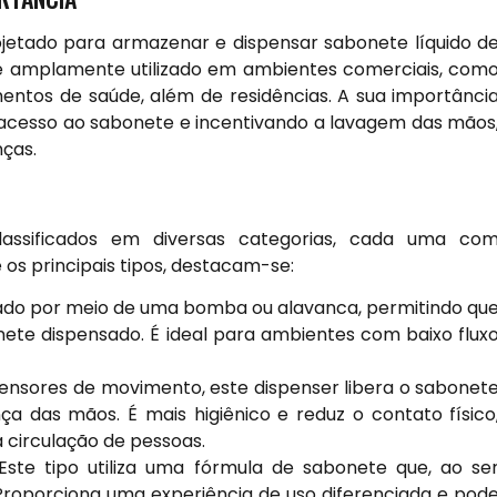
ojetado para armazenar e dispensar sabonete líquido d
 é amplamente utilizado em ambientes comerciais, com
imentos de saúde, além de residências. A sua importânci
o acesso ao sabonete e incentivando a lavagem das mãos
ças.
assificados em diversas categorias, cada uma co
 os principais tipos, destacam-se:
ado por meio de uma bomba ou alavanca, permitindo qu
nete dispensado. É ideal para ambientes com baixo flux
nsores de movimento, este dispenser libera o sabonet
 das mãos. É mais higiênico e reduz o contato físico
circulação de pessoas.
ste tipo utiliza uma fórmula de sabonete que, ao se
roporciona uma experiência de uso diferenciada e pod