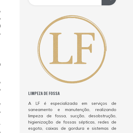
e
o
a
,
m
e
o
LIMPEZA DE FOSSA
e
A LF é especializada em serviços de
saneamento e manutenção, realizando
,
limpeza de fossa, sucção, desobstrução,
higienização de fossas sépticas, redes de
r
esgoto, caixas de gordura e sistemas de
e