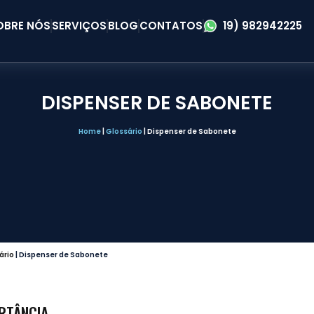
OBRE NÓS
SERVIÇOS
BLOG
CONTATOS
19) 982942225
DISPENSER DE SABONETE
Home
|
Glossário
|
Dispenser de Sabonete
ário
|
Dispenser de Sabonete
ORTÂNCIA