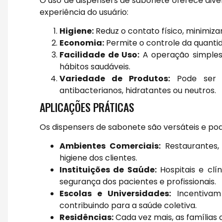
O uso de dispensers de sabonete oferece dive
experiência do usuário:
Higiene:
Reduz o contato físico, minimiz
Economia:
Permite o controle da quantid
Facilidade de Uso:
A operação simples
hábitos saudáveis.
Variedade de Produtos:
Pode ser u
antibacterianos, hidratantes ou neutros.
APLICAÇÕES PRÁTICAS
Os dispensers de sabonete são versáteis e pod
Ambientes Comerciais:
Restaurantes, 
higiene dos clientes.
Instituições de Saúde:
Hospitais e cl
segurança dos pacientes e profissionais.
Escolas e Universidades:
Incentivam
contribuindo para a saúde coletiva.
Residências:
Cada vez mais, as famílias o