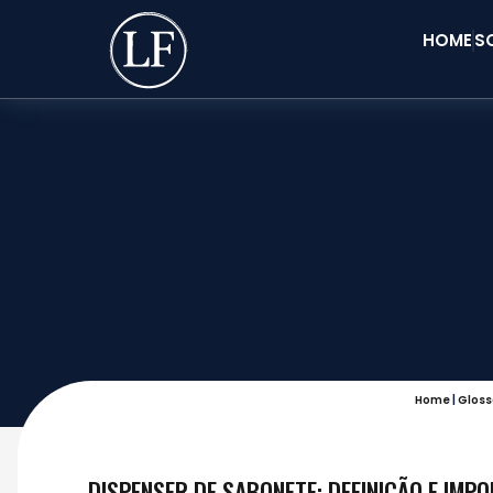
HOME
S
Home
|
Gloss
DISPENSER DE SABONETE: DEFINIÇÃO E IMP