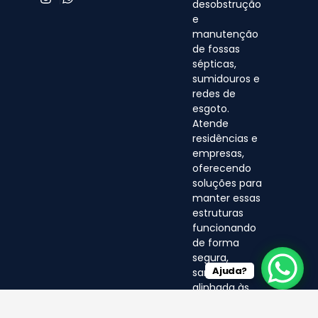
desobstrução
e
manutenção
de fossas
sépticas,
sumidouros e
redes de
esgoto.
Atende
residências e
empresas,
oferecendo
soluções para
manter essas
estruturas
funcionando
de forma
segura,
Ajuda?
sanitária e
alinhada às
normas
ambientais.