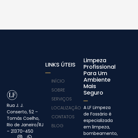
Limpeza
LINKS ÚTEIS
Profissional
Para Um
Ambiente
INÍCIO
Mais
SOBRE
Seguro
SERVIÇOS
Rua J. J.
A LF Limpeza
LOCALIZAÇÃO
Conserto, 52 –
de Fossário é
CONTATOS
Tomás Coelho,
especializada
Rio de Janeiro/RJ
BLOG
em limpeza,
– 21370-450
bombeamento,