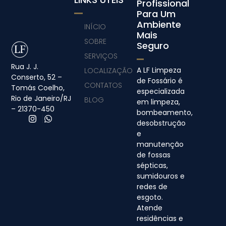
Profissional
Para Um
Ambiente
INÍCIO
Mais
SOBRE
Seguro
SERVIÇOS
Rua J. J.
A LF Limpeza
LOCALIZAÇÃO
Conserto, 52 –
de Fossário é
CONTATOS
Tomás Coelho,
especializada
Rio de Janeiro/RJ
BLOG
em limpeza,
– 21370-450
bombeamento,
desobstrução
e
manutenção
de fossas
sépticas,
sumidouros e
redes de
esgoto.
Atende
residências e