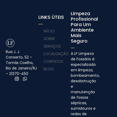
Limpeza
LINKS ÚTEIS
Profissional
Para Um
Ambiente
INÍCIO
Mais
SOBRE
Seguro
SERVIÇOS
Rua J. J.
A LF Limpeza
LOCALIZAÇÃO
Conserto, 52 –
de Fossário é
CONTATOS
Tomás Coelho,
especializada
Rio de Janeiro/RJ
BLOG
em limpeza,
– 21370-450
bombeamento,
desobstrução
e
manutenção
de fossas
sépticas,
sumidouros e
redes de