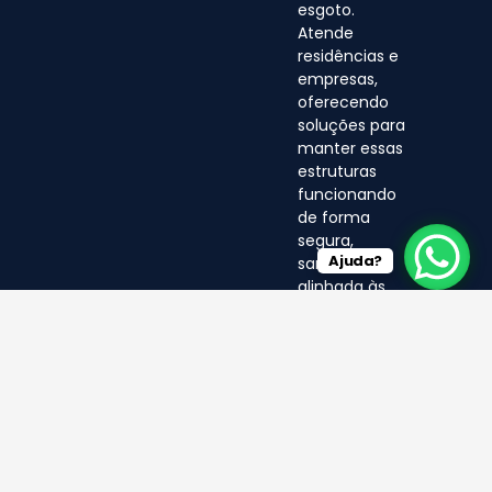
esgoto.
Atende
residências e
empresas,
oferecendo
soluções para
manter essas
estruturas
funcionando
de forma
segura,
Ajuda?
sanitária e
alinhada às
normas
ambientais.
© LF 2025- Direitos Reservados
por EA MÍDIA DIGITAL