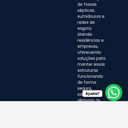
de fossas
sépticas,
sumidouros e
redes de
esgoto.
Atende
residências e
empresas,
oferecendo
soluções para
manter essas
estruturas
funcionando
de forma
segura,
Ajuda?
sanitária e
alinhada às
normas
ambientais.