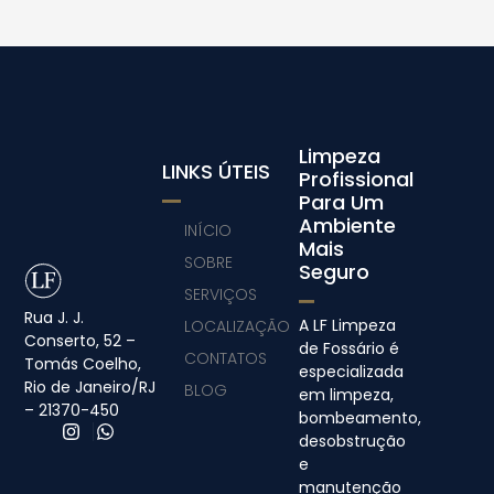
Limpeza
LINKS ÚTEIS
Profissional
Para Um
Ambiente
INÍCIO
Mais
SOBRE
Seguro
SERVIÇOS
Rua J. J.
A LF Limpeza
LOCALIZAÇÃO
Conserto, 52 –
de Fossário é
CONTATOS
Tomás Coelho,
especializada
Rio de Janeiro/RJ
BLOG
em limpeza,
– 21370-450
bombeamento,
desobstrução
e
manutenção