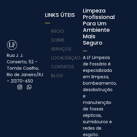
Limpeza
LINKS ÚTEIS
Profissional
Para Um
Ambiente
INÍCIO
Mais
SOBRE
Seguro
SERVIÇOS
Rua J. J.
A LF Limpeza
LOCALIZAÇÃO
Conserto, 52 –
de Fossário é
CONTATOS
Tomás Coelho,
especializada
Rio de Janeiro/RJ
BLOG
em limpeza,
– 21370-450
bombeamento,
desobstrução
e
manutenção
de fossas
sépticas,
sumidouros e
redes de
esgoto.